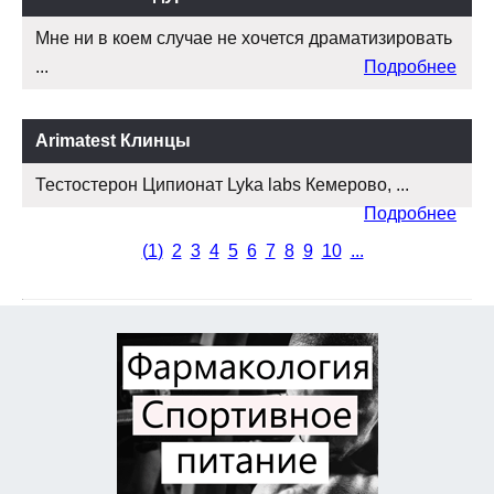
Мне ни в коем случае не хочется драматизировать
...
Подробнее
Arimatest Клинцы
Тестостерон Ципионат Lyka labs Кемерово, ...
Подробнее
(
1
)
2
3
4
5
6
7
8
9
10
...